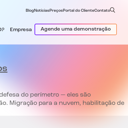
Blog
Notícias
Preços
Portal do Cliente
Contato
Agende uma demonstração
D?
Empresa
os
 defesa do perímetro — eles são
o. Migração para a nuvem, habilitação de