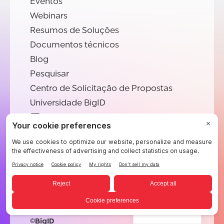
Eventos
Webinars
Resumos de Soluções
Documentos técnicos
Blog
Pesquisar
Centro de Solicitação de Propostas
Universidade BigID
Empresa
Sobre a BigID
Carreiras
Diretrizes da marca
Contato
Portuguese
©BigID