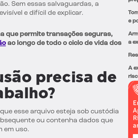
são. Sem essas salvaguardas, a
sível e difícil de explicar.
Tom
e p
rma que permite transações seguras,
Arm
a e
ão
ao longo de todo o ciclo de vida dos
Res
A e
usão precisa de
risc
abalho?
 que esse arquivo esteja sob custódia
subsequente ou contenha dados que
m em uso.