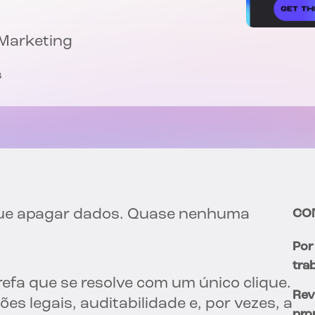
 Marketing
s
gue apagar dados. Quase nenhuma
CO
Por
tra
efa que se resolve com um único clique.
Rev
ões legais, auditabilidade e, por vezes, a
pro