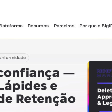
Plataforma
Recursos
Parceiros
Por que o BigI
Conformidade
confiança
—
Lápides e
 de Retenção