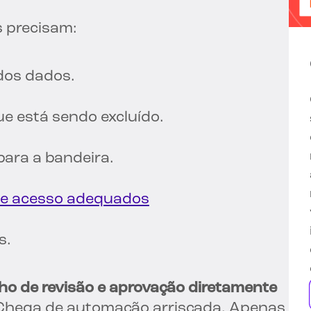
s precisam:
 dos dados.
ue está sendo excluído.
para a bandeira.
 de acesso adequados
s.
lho de revisão e aprovação diretamente
 Chega de automação arriscada. Apenas