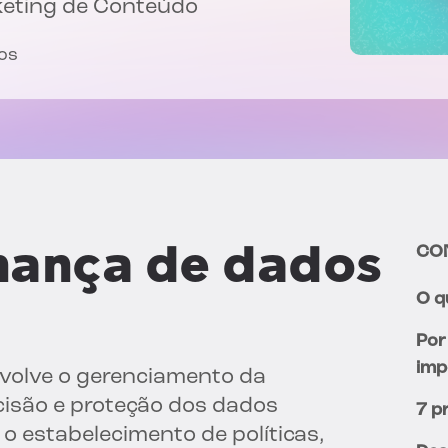
keting de Conteúdo
tos
nança de dados
CO
O q
Por
imp
volve o gerenciamento da
ecisão e proteção dos dados
7 p
o estabelecimento de políticas,