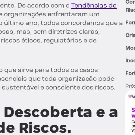
Com
gente. De acordo com o
Tendências do
Ris
de organizações enfrentaram um
 último ano, todos concordamos que a
For
sas, mas, sem diretrizes claras,
Cri
scos éticos, regulatórios e de
Mon
Inc
 que sirva para todos os casos
For
ssenciais que toda organização pode
Pró
sustentável e consciente dos riscos.
Descoberta e a
de Riscos.