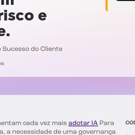
risco e
e.
e Sucesso do Cliente
os
mentam cada vez mais
adotar IA
Para
CO
cia, a necessidade de uma governança