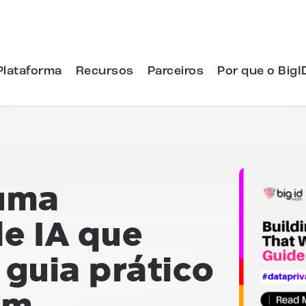
Plataforma
Recursos
Parceiros
Por que o BigI
 uma
e IA que
guia prático
em