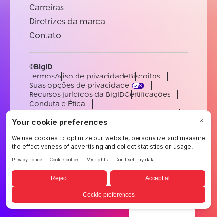
Carreiras
Diretrizes da marca
Contato
©BigID
Termos
Aviso de privacidade
Biscoitos
Suas opções de privacidade
Recursos jurídicos da BigID
Certificações
Conduta e Ética
Declaração sobre a escravidão moderna
Subprocessadores
Apoiar
Carreiras
[email protected]
English
German
French
Spanish
Portuguese
Portuguese