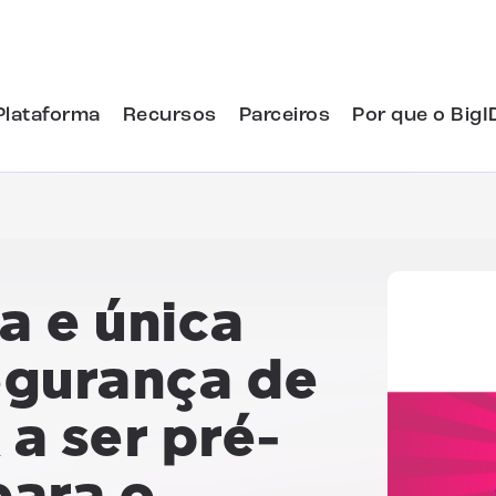
Plataforma
Recursos
Parceiros
Por que o BigI
a e única
egurança de
a ser pré-
para o