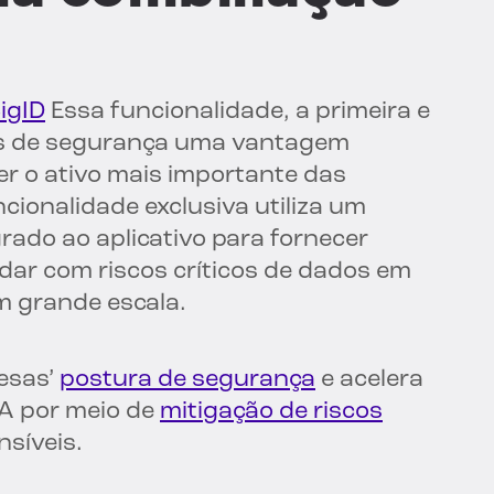
igID
Essa funcionalidade, a primeira e
pes de segurança uma vantagem
er o ativo mais importante das
cionalidade exclusiva utiliza um
do ao aplicativo para fornecer
idar com riscos críticos de dados em
m grande escala.
esas’
postura de segurança
e acelera
IA por meio de
mitigação de riscos
síveis.