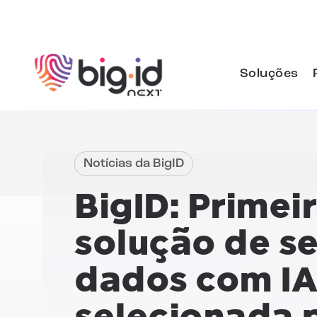
Pular para o conteúdo
Soluções
Notícias da BigID
BigID: Primeir
solução de s
dados com IA 
selecionada 