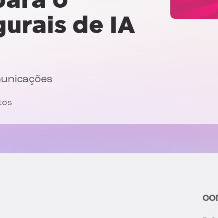
urais de IA
municações
tos
CO