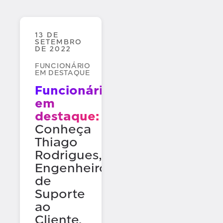
Segurança de IA
Descoberta e classificação de dados
13 DE
SETEMBRO
DE 2022
Inteligência de Dados
Governança
FUNCIONÁRIO
Privacidade e Conformidade
EM DESTAQUE
Funcionário
Segurança
em
destaque:
Conheça
Thiago
Rodrigues,
Engenheiro
de
Suporte
ao
Cliente.