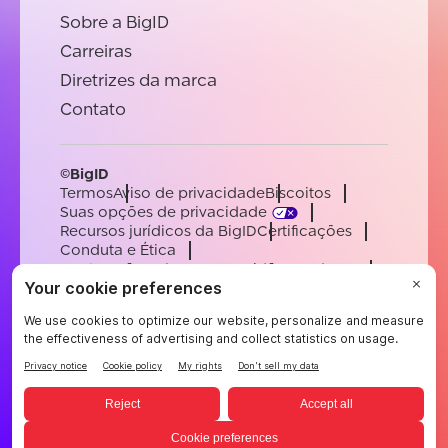
Sobre a BigID
Carreiras
Diretrizes da marca
Contato
©BigID
Termos
Aviso de privacidade
Biscoitos
Suas opções de privacidade
Recursos jurídicos da BigID
Certificações
Conduta e Ética
Declaração sobre a escravidão moderna
Subprocessadores
Apoiar
Carreiras
[email protected]
English
German
French
Spanish
Portuguese