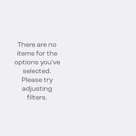
Segurança de IA
Descoberta e classificação de dados
Inteligência de Dados
Governança
Privacidade e Conformidade
There are no
items for the
Segurança
options you've
selected.
Please try
adjusting
filters.