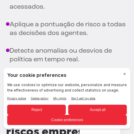
acessados.
Aplique a pontuação de risco a todas
as decisões dos agentes.
Detecte anomalias ou desvios de
política em tempo real.
Manter trilhas de auditoria unificadas
para fins de conformidade.
Como essas diretrizes
se relacionam aos
Portuguese
riscos empresariais