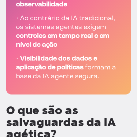
observabilidade
• Ao contrário da IA tradicional,
os sistemas agentes exigem
controles em tempo real e em
nível de ação
•
Visibilidade dos dados e
aplicação de políticas
formam a
base da IA agente segura.
O que são as
salvaguardas da IA
agética?