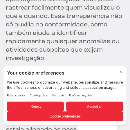
rastrear facilmente quem visualizou o
quê e quando. Essa transparência não
só auxilia na conformidade, como
também ajuda a identificar
rapidamente quaisquer anomalias ou
atividades suspeitas que exijam
investigação.
Melhor Gestão de
Recursos
O provisionamento de acesso ajuda a
otimizar o uso dos recursos da sua
organização, garantindo que o acesso
Portuguese
esteja alinhado às necessidades do