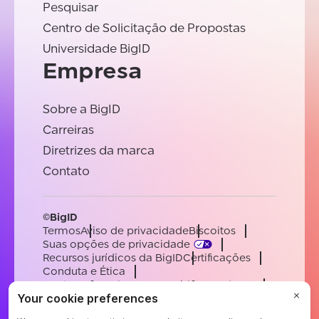
Pesquisar
Centro de Solicitação de Propostas
Universidade BigID
Empresa
Sobre a BigID
Carreiras
Diretrizes da marca
Contato
©BigID
Termos
Aviso de privacidade
Biscoitos
Suas opções de privacidade
Recursos jurídicos da BigID
Certificações
Conduta e Ética
Declaração sobre a escravidão moderna
Subprocessadores
Apoiar
Carreiras
[email protected]