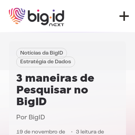
Pular para o conteúdo
Notícias da BigID
Estratégia de Dados
3 maneiras de
Pesquisar no
BigID
Por
BigID
19 de novembro de
3 leitura de