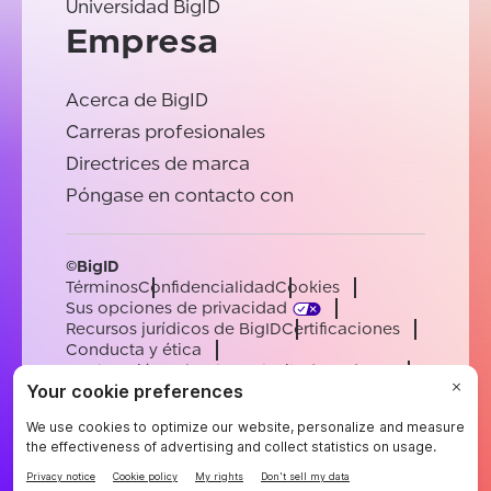
Universidad BigID
Empresa
Acerca de BigID
Carreras profesionales
Directrices de marca
Póngase en contacto con
©BigID
Términos
Confidencialidad
Cookies
Sus opciones de privacidad
Recursos jurídicos de BigID
Certificaciones
Conducta y ética
Declaración sobre la esclavitud moderna
Subprocesadores
Ayuda
Carreras profesionales
[email protected]
English
German
French
Spanish
Portuguese