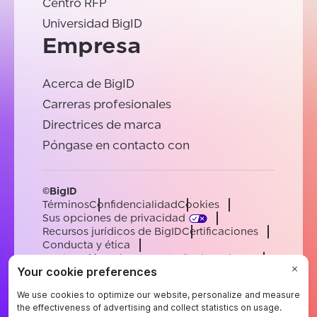
Centro RFP
Universidad BigID
Empresa
Acerca de BigID
Carreras profesionales
Directrices de marca
Póngase en contacto con
©BigID
Términos
Confidencialidad
Cookies
Sus opciones de privacidad
Recursos jurídicos de BigID
Certificaciones
Conducta y ética
Declaración sobre la esclavitud moderna
Subprocesadores
Ayuda
Carreras profesionales
[email protected]
English
German
French
Spanish
Portuguese