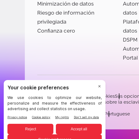
Minimización de datos
Autom
Riesgo de información
datos
privilegiada
Plata
Confianza cero
datos
DSPM
Autom
Portal
©BigID
Términos
Confidencialidad
Cookies
Sus opcion
Conducta y ética
Declaración sobre la escla
[email protected]
English
German
French
Spanish
Portuguese