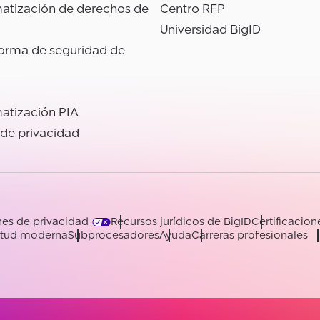
atización de derechos de
Centro RFP
Universidad BigID
forma de seguridad de
atización PIA
 de privacidad
es de privacidad
Recursos jurídicos de BigID
Certificacion
vitud moderna
Subprocesadores
Ayuda
Carreras profesionales