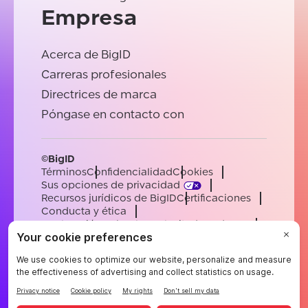
Empresa
Acerca de BigID
Carreras profesionales
Directrices de marca
Póngase en contacto con
©BigID
Términos
Confidencialidad
Cookies
Sus opciones de privacidad
Recursos jurídicos de BigID
Certificaciones
Conducta y ética
Declaración sobre la esclavitud moderna
Subprocesadores
Ayuda
Carreras profesionales
[email protected]
English
German
French
Spanish
Portuguese