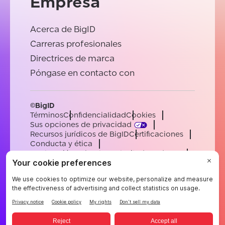
Empresa
Acerca de BigID
Carreras profesionales
Directrices de marca
Póngase en contacto con
©BigID
Términos
Confidencialidad
Cookies
Sus opciones de privacidad
Recursos jurídicos de BigID
Certificaciones
Conducta y ética
Declaración sobre la esclavitud moderna
Subprocesadores
Ayuda
Carreras profesionales
[email protected]
English
German
French
Spanish
Portuguese