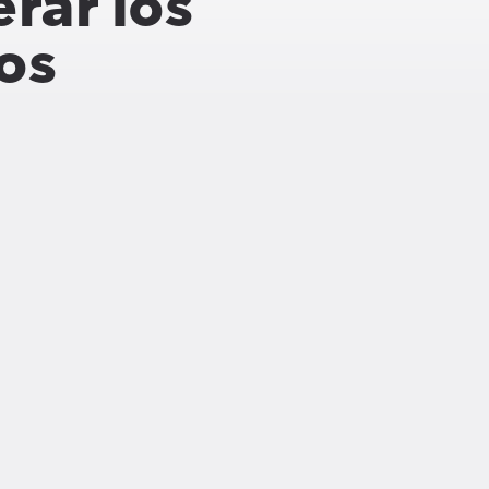
rar los
os