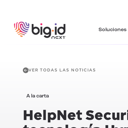
Ir al contenido
Soluciones
VER TODAS LAS NOTICIAS
A la carta
HelpNet Securi