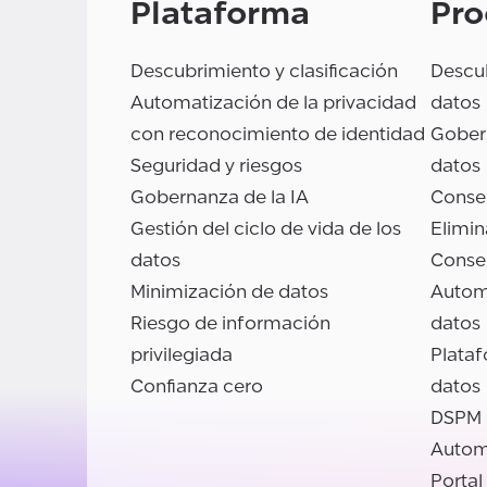
Plataforma
Pro
Descubrimiento y clasificación
Descub
Automatización de la privacidad
datos
con reconocimiento de identidad
Gobern
Seguridad y riesgos
datos
Gobernanza de la IA
Conse
Gestión del ciclo de vida de los
Elimin
datos
Conse
Minimización de datos
Autom
Riesgo de información
datos
privilegiada
Plata
Confianza cero
datos
DSPM
Autom
Portal