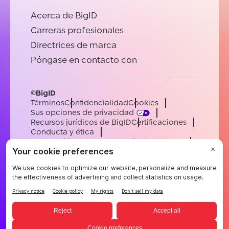
Acerca de BigID
Carreras profesionales
Directrices de marca
Póngase en contacto con
©BigID
Términos
Confidencialidad
Cookies
Sus opciones de privacidad
Recursos jurídicos de BigID
Certificaciones
Conducta y ética
Declaración sobre la esclavitud moderna
Subprocesadores
Ayuda
Carreras profesionales
[email protected]
English
German
French
Spanish
Portuguese