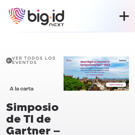
Ir al contenido
VER TODOS LOS
EVENTOS
A la carta
Simposio
de TI de
Gartner –