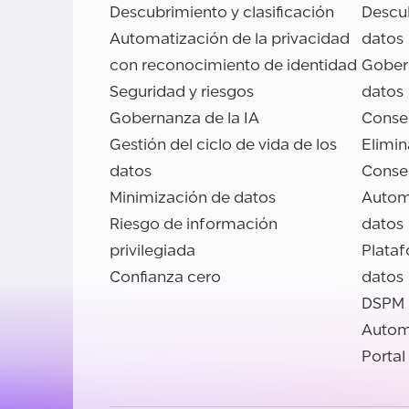
Descubrimiento y clasificación
Descub
Automatización de la privacidad
datos
con reconocimiento de identidad
Gobern
Seguridad y riesgos
datos
Gobernanza de la IA
Conse
Gestión del ciclo de vida de los
Elimin
datos
Conse
Minimización de datos
Autom
Riesgo de información
datos
privilegiada
Plata
Confianza cero
datos
DSPM
Autom
Portal