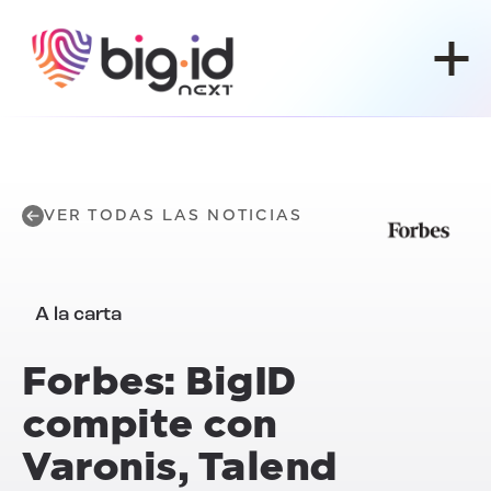
Ir al contenido
VER TODAS LAS NOTICIAS
A la carta
Forbes: BigID
compite con
Varonis, Talend