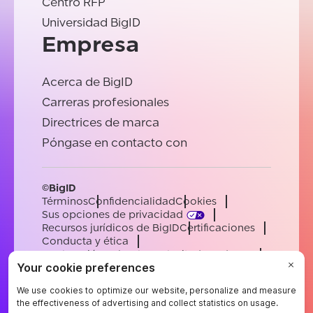
Centro RFP
Universidad BigID
Empresa
Acerca de BigID
Carreras profesionales
Directrices de marca
Póngase en contacto con
©BigID
Términos
Confidencialidad
Cookies
Sus opciones de privacidad
Recursos jurídicos de BigID
Certificaciones
Conducta y ética
Declaración sobre la esclavitud moderna
Subprocesadores
Ayuda
Carreras profesionales
[email protected]
English
German
French
Spanish
Portuguese