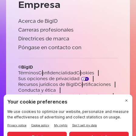
Empresa
Acerca de BigID
Carreras profesionales
Directrices de marca
Póngase en contacto con
©BigID
Términos
Confidencialidad
Cookies
Sus opciones de privacidad
Recursos jurídicos de BigID
Certificaciones
Conducta y ética
Declaración sobre la esclavitud moderna
Subprocesadores
Ayuda
Carreras profesionales
[email protected]
English
German
French
Spanish
Portuguese