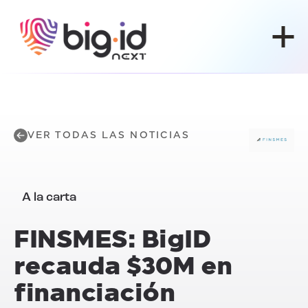
Ir al contenido
VER TODAS LAS NOTICIAS
A la carta
FINSMES: BigID
recauda $30M en
financiación