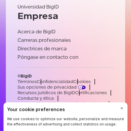
Universidad BigID
Empresa
Acerca de BigID
Carreras profesionales
Directrices de marca
Póngase en contacto con
©BigID
Términos
Confidencialidad
Cookies
Sus opciones de privacidad
Recursos jurídicos de BigID
Certificaciones
Conducta y ética
Declaración sobre la esclavitud moderna
Subprocesadores
Ayuda
Carreras profesionales
[email protected]
English
German
French
Spanish
Portuguese