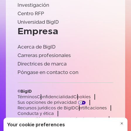
Investigación
Centro RFP
Universidad BigID
Empresa
Acerca de BigID
Carreras profesionales
Directrices de marca
Póngase en contacto con
©BigID
Términos
Confidencialidad
Cookies
Sus opciones de privacidad
Recursos jurídicos de BigID
Certificaciones
Conducta y ética
Declaración sobre la esclavitud moderna
Subprocesadores
Ayuda
Carreras profesionales
[email protected]