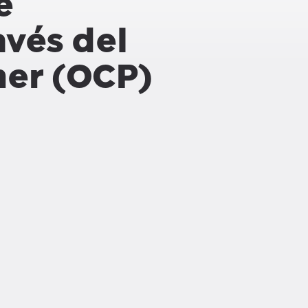
e
avés del
er (OCP)