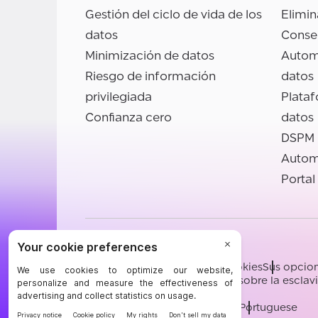
Gestión del ciclo de vida de los
Elimin
datos
Conse
Minimización de datos
Autom
Riesgo de información
datos
privilegiada
Plata
Confianza cero
datos
DSPM
Autom
Portal
©BigID
Términos
Confidencialidad
Cookies
Sus opcion
Conducta y ética
Declaración sobre la escla
[email protected]
English
German
French
Spanish
Portuguese