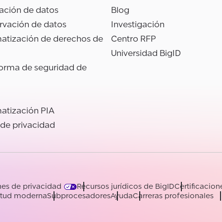
ación de datos
Blog
rvación de datos
Investigación
atización de derechos de
Centro RFP
Universidad BigID
forma de seguridad de
atización PIA
 de privacidad
es de privacidad
Recursos jurídicos de BigID
Certificacion
vitud moderna
Subprocesadores
Ayuda
Carreras profesionales