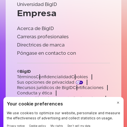
Universidad BigID
Empresa
Acerca de BigID
Carreras profesionales
Directrices de marca
Póngase en contacto con
©BigID
Términos
Confidencialidad
Cookies
Sus opciones de privacidad
Recursos jurídicos de BigID
Certificaciones
Conducta y ética
Declaración sobre la esclavitud moderna
Subprocesadores
Ayuda
Carreras profesionales
[email protected]
English
German
French
Spanish
Portuguese