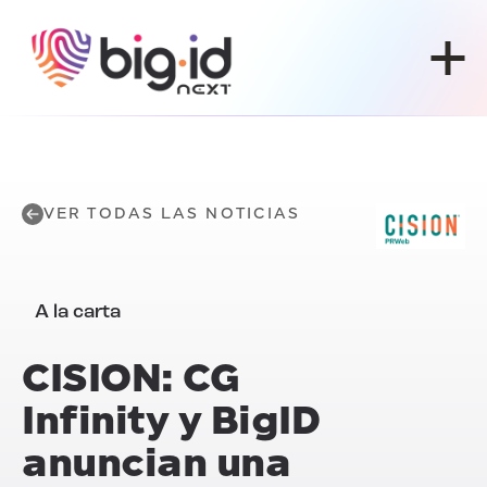
Ir al contenido
VER TODAS LAS NOTICIAS
A la carta
CISION: CG
Infinity y BigID
anuncian una