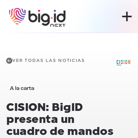
Ir al contenido
VER TODAS LAS NOTICIAS
A la carta
CISION:
BigID
presenta un
cuadro de mandos