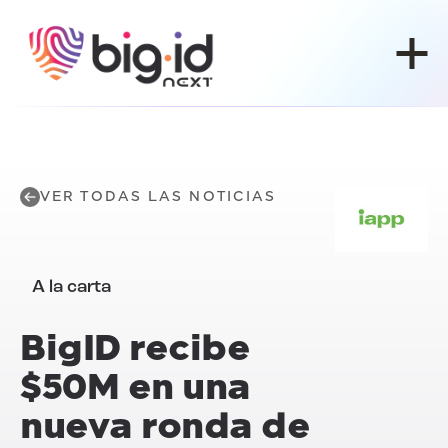
Ir al contenido
VER TODAS LAS NOTICIAS
A la carta
BigID recibe
$50M en una
nueva ronda de