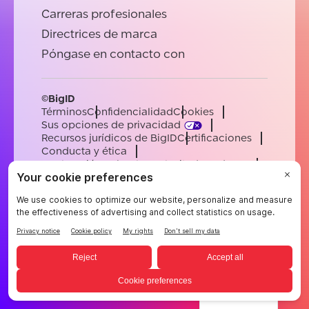
Carreras profesionales
Directrices de marca
Póngase en contacto con
©BigID
Términos
Confidencialidad
Cookies
Sus opciones de privacidad
Recursos jurídicos de BigID
Certificaciones
Conducta y ética
Declaración sobre la esclavitud moderna
Subprocesadores
Ayuda
Carreras profesionales
[email protected]
English
German
French
Spanish
Portuguese
Spanish