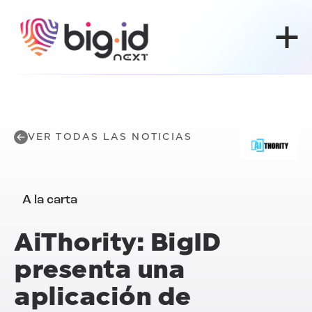
Ir al contenido
VER TODAS LAS NOTICIAS
A la carta
Ai
Thority: BigID
presenta una
aplicación de