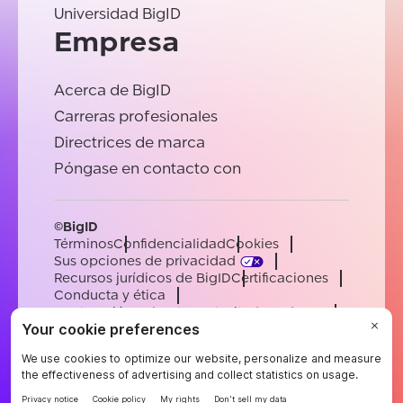
Universidad BigID
Empresa
Acerca de BigID
Carreras profesionales
Directrices de marca
Póngase en contacto con
©BigID
Términos
Confidencialidad
Cookies
Sus opciones de privacidad
Recursos jurídicos de BigID
Certificaciones
Conducta y ética
Declaración sobre la esclavitud moderna
Subprocesadores
Ayuda
Carreras profesionales
[email protected]
English
German
French
Spanish
Portuguese