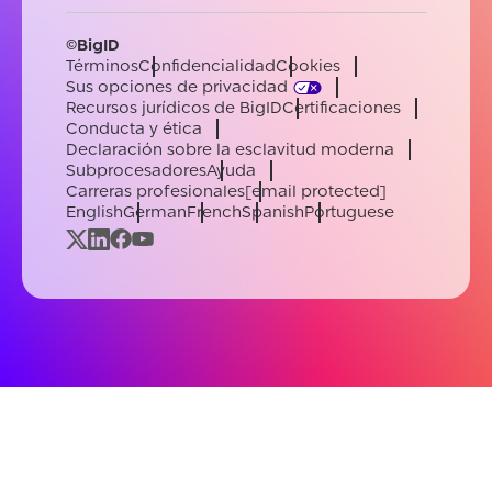
©BigID
Términos
Confidencialidad
Cookies
Sus opciones de privacidad
Recursos jurídicos de BigID
Certificaciones
Conducta y ética
Declaración sobre la esclavitud moderna
Subprocesadores
Ayuda
Carreras profesionales
[email protected]
English
German
French
Spanish
Portuguese