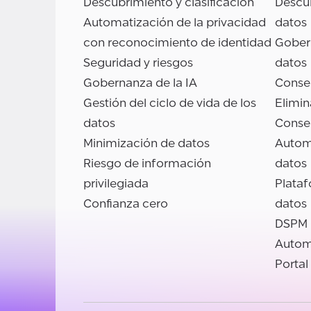
Descubrimiento y clasificación
Descub
Automatización de la privacidad
datos
con reconocimiento de identidad
Gobern
Seguridad y riesgos
datos
Gobernanza de la IA
Conse
Gestión del ciclo de vida de los
Elimin
datos
Conse
Minimización de datos
Autom
Riesgo de información
datos
privilegiada
Plata
Confianza cero
datos
DSPM
Autom
Portal