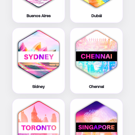
Buenos Aires
Dubái
Sídney
Chennai