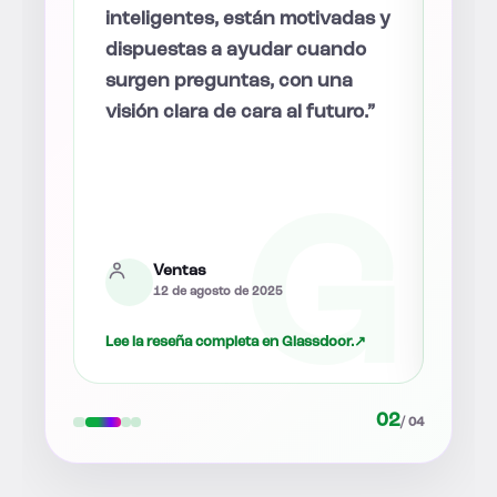
re
inteligentes, están motivadas y
mult
dispuestas a ayudar cuando
disp
a y
surgen preguntas, con una
preg
están
visión clara de cara al futuro.”
hace
bien
ind
anti
lo de
Ventas
12 de agosto de 2025
.
↗
Lee la reseña completa en Glassdoor.
↗
Lee l
02
/ 04