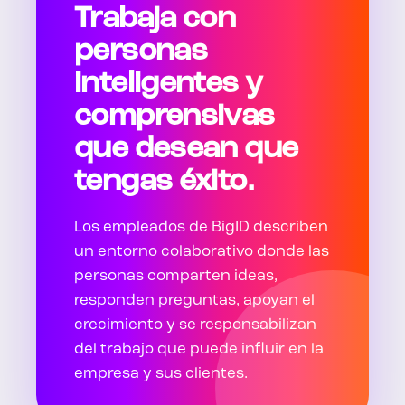
Trabaja con
personas
inteligentes y
comprensivas
que desean que
tengas éxito.
Los empleados de BigID describen
un entorno colaborativo donde las
personas comparten ideas,
responden preguntas, apoyan el
crecimiento y se responsabilizan
del trabajo que puede influir en la
empresa y sus clientes.