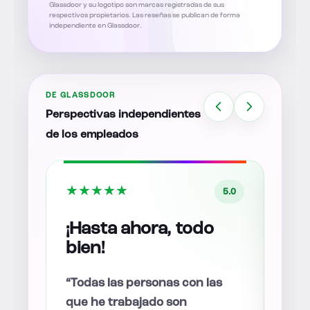
Glassdoor y su logotipo son marcas registradas de sus
respectivos propietarios. Las reseñas se publican de forma
independiente en Glassdoor.
DE GLASSDOOR
Perspectivas independientes
de los empleados
★
★
★
★
★
★
★
5.0
5.0
¡Hasta ahora, todo
Un 
bien!
co
op
“Todas las personas con las
que he trabajado son
“El 