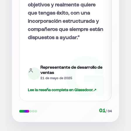
re
inteligentes, están motivadas y
mult
dispuestas a ayudar cuando
disp
a y
surgen preguntas, con una
preg
están
visión clara de cara al futuro.”
hace
bien
ind
anti
lo de
Ventas
12 de agosto de 2025
.
↗
Lee la reseña completa en Glassdoor.
↗
Lee l
02
/ 04