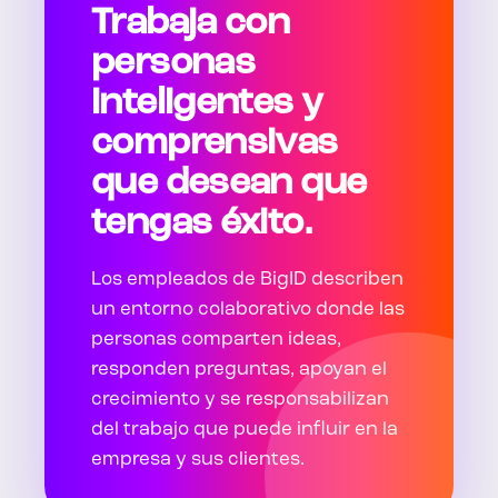
Trabaja con
personas
inteligentes y
comprensivas
que desean que
tengas éxito.
Los empleados de BigID describen
un entorno colaborativo donde las
personas comparten ideas,
responden preguntas, apoyan el
crecimiento y se responsabilizan
del trabajo que puede influir en la
empresa y sus clientes.