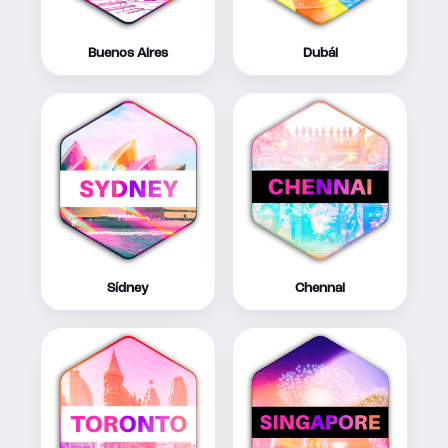
Buenos Aires
Dubái
Sídney
Chennai