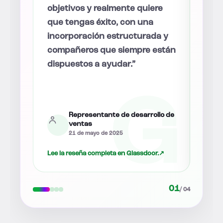
re
inteligentes, están motivadas y
mult
dispuestas a ayudar cuando
disp
a y
surgen preguntas, con una
preg
están
visión clara de cara al futuro.”
hace
bien
ind
anti
lo de
Ventas
12 de agosto de 2025
.
↗
Lee la reseña completa en Glassdoor.
↗
Lee l
02
/ 04