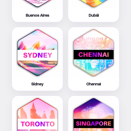
Buenos Aires
Dubái
Sídney
Chennai