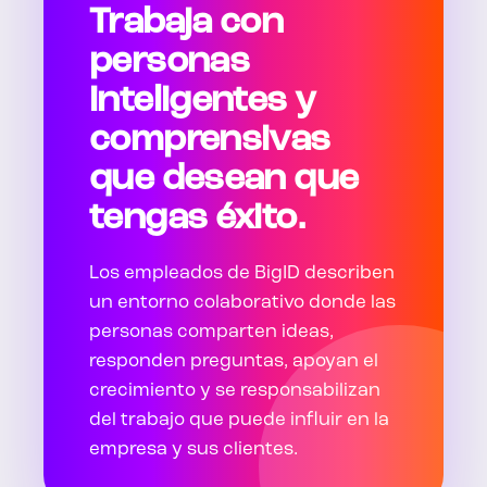
Trabaja con
personas
inteligentes y
comprensivas
que desean que
tengas éxito.
Los empleados de BigID describen
un entorno colaborativo donde las
personas comparten ideas,
responden preguntas, apoyan el
crecimiento y se responsabilizan
del trabajo que puede influir en la
empresa y sus clientes.