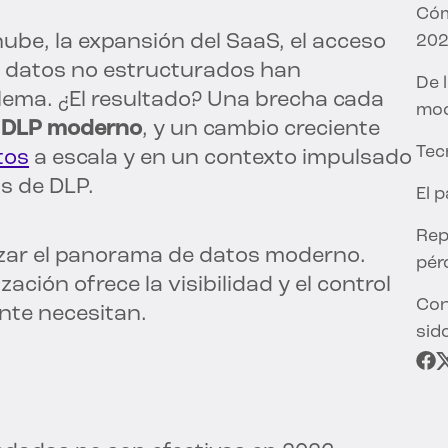
Cóm
ube, la expansión del SaaS, el acceso
20
os datos no estructurados han
De 
lema. ¿El resultado? Una brecha cada
mod
. DLP moderno
, y un cambio creciente
Tec
tos
a escala y en un contexto impulsado
s de DLP.
El 
Rep
izar el panorama de datos moderno.
pér
ión ofrece la visibilidad y el control
Con
nte necesitan.
sid