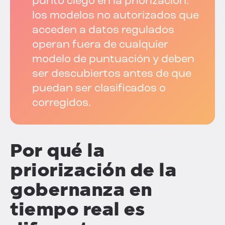
punto ciego en la priorización:
los modelos no autorizados que
acceden a datos regulados
operan fuera de cualquier
modelo de puntuación y deben
ser descubiertos antes de que
puedan ser clasificados o
corregidos.
Por qué la
priorización de la
gobernanza en
tiempo real es