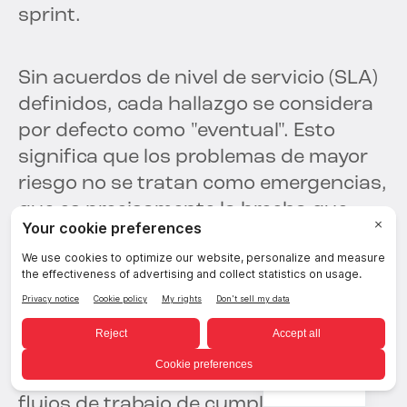
sprint.
Sin acuerdos de nivel de servicio (SLA)
definidos, cada hallazgo se considera
por defecto como "eventual". Esto
significa que los problemas de mayor
riesgo no se tratan como emergencias,
que es precisamente la brecha que
explotan tanto los atacantes como los
auditores.
Automatice la aplicación de políticas
para GDPR, HIPAA, PCI DSS y la Ley de
IA de la UE desde el primer día. No cree
Spanish
flujos de trabajo de cumplimiento