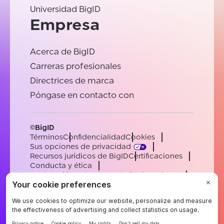
Universidad BigID
Empresa
Acerca de BigID
Carreras profesionales
Directrices de marca
Póngase en contacto con
©BigID
Términos
Confidencialidad
Cookies
Sus opciones de privacidad
Recursos jurídicos de BigID
Certificaciones
Conducta y ética
Declaración sobre la esclavitud moderna
Subprocesadores
Ayuda
Carreras profesionales
[email protected]
English
German
French
Spanish
Portuguese