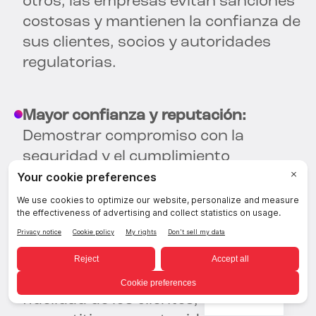
otros, las empresas evitan sanciones
costosas y mantienen la confianza de
sus clientes, socios y autoridades
regulatorias.
Mayor confianza y reputación:
Demostrar compromiso con la
seguridad y el cumplimiento
normativo de los datos fomenta la
confianza entre las partes
interesadas, como clientes,
inversores y socios comerciales. Una
reputación y credibilidad positivas de
la marca pueden generar mayor
Spanish
fidelidad de los clientes, ventaja