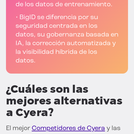
de los datos de entrenamiento.
• BigID se diferencia por su
seguridad centrada en los
datos, su gobernanza basada en
IA, la corrección automatizada y
la visibilidad híbrida de los
datos.
¿Cuáles son las
mejores alternativas
a Cyera?
El mejor
Competidores de Cyera
y las