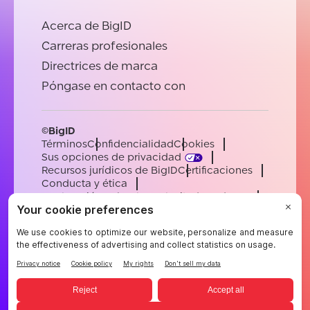
Acerca de BigID
Carreras profesionales
Directrices de marca
Póngase en contacto con
©BigID
Términos
Confidencialidad
Cookies
Sus opciones de privacidad
Recursos jurídicos de BigID
Certificaciones
Conducta y ética
Declaración sobre la esclavitud moderna
Subprocesadores
Ayuda
Carreras profesionales
[email protected]
English
German
French
Spanish
Portuguese