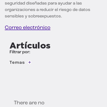
seguridad diseñadas para ayudar a las
organizaciones a reducir el riesgo de datos
sensibles y sobreexpuestos.
Correo electrónico
Artículos
Filtrar por:
Temas
Seguridad AI
Descubrimiento y clasificación de datos
Inteligencia de datos
Gobernanza
Protección de datos
Seguridad
There are no