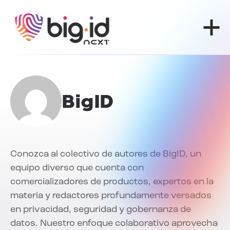
Ir al contenido
BigID
Conozca al colectivo de autores de BigID, un
equipo diverso que cuenta con
comercializadores de productos, expertos en la
materia y redactores profundamente versados
en privacidad, seguridad y gobernanza de
datos. Nuestro enfoque colaborativo aprovecha