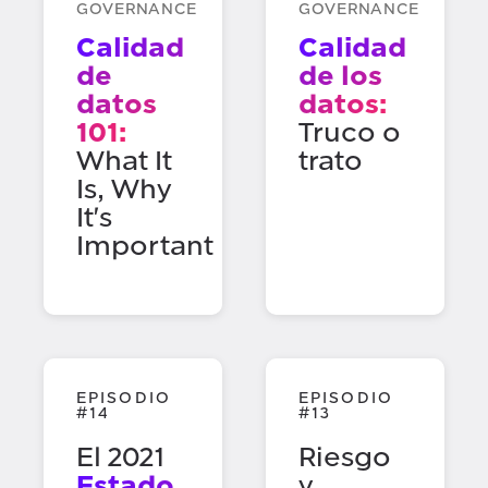
Protección de datos
Seguridad
GOVERNANCE
GOVERNANCE
Calidad
Calidad
de
de los
datos
datos:
101:
Truco o
What It
trato
Is, Why
It's
Important
EPISODIO
EPISODIO
#14
#13
El 2021
Riesgo
Estado
y