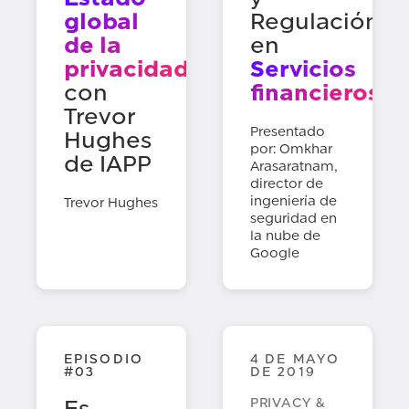
global
Regulación
de la
en
privacidad
Servicios
con
financieros
Trevor
Presentado
Hughes
por: Omkhar
de IAPP
Arasaratnam,
director de
ingeniería de
Trevor Hughes
seguridad en
la nube de
Google
EPISODIO
4 DE MAYO
#03
DE 2019
Es
PRIVACY &