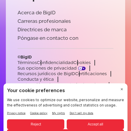
Acerca de BigID
Carreras profesionales
Directrices de marca
Póngase en contacto con
©BigID
Términos
Confidencialidad
Cookies
Sus opciones de privacidad
Recursos jurídicos de BigID
Certificaciones
Conducta y ética
Declaración sobre la esclavitud moderna
Subprocesadores
Ayuda
Carreras profesionales
[email protected]
English
German
French
Spanish
Portuguese