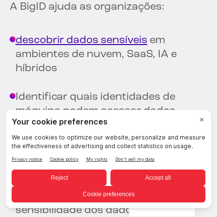
A BigID ajuda as organizações:
descobrir dados sensíveis
em
ambientes de nuvem, SaaS, IA e
híbridos
Identificar quais identidades de
máquina podem acessar dados
sensíveis.
Monitorar agentes de IA e atividades
não humanas
Priorizar a exposição com base na
Portuguese
sensibilidade dos dados.