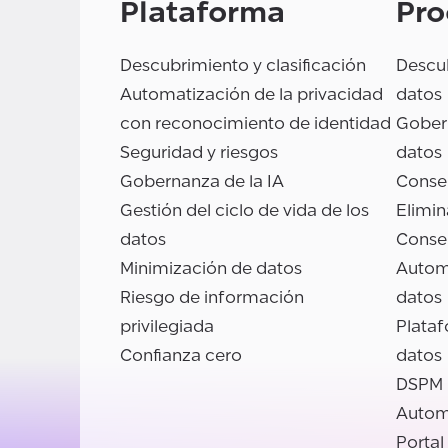
Plataforma
Pro
Descubrimiento y clasificación
Descub
Automatización de la privacidad
datos
con reconocimiento de identidad
Gobern
Seguridad y riesgos
datos
Gobernanza de la IA
Conse
Gestión del ciclo de vida de los
Elimin
datos
Conse
Minimización de datos
Autom
Riesgo de información
datos
privilegiada
Plata
Confianza cero
datos
DSPM
Autom
Portal