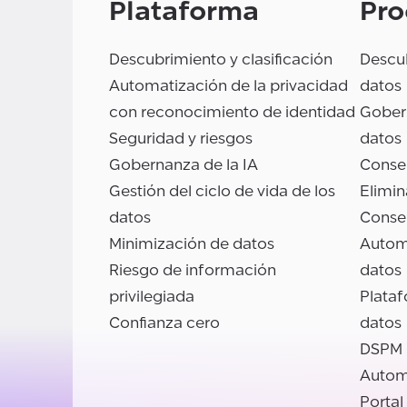
Plataforma
Pro
Descubrimiento y clasificación
Descub
Automatización de la privacidad
datos
con reconocimiento de identidad
Gobern
Seguridad y riesgos
datos
Gobernanza de la IA
Conse
Gestión del ciclo de vida de los
Elimin
datos
Conse
Minimización de datos
Autom
Riesgo de información
datos
privilegiada
Plata
Confianza cero
datos
DSPM
Autom
Portal