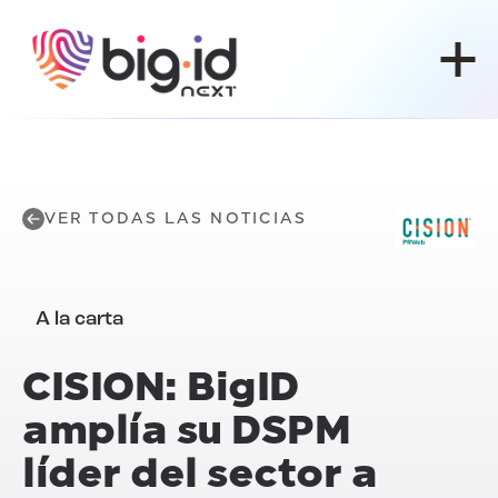
Ir al contenido
VER TODAS LAS NOTICIAS
A la carta
CISION:
BigID
amplía su DSPM
líder del sector a