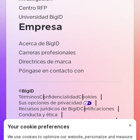
Centro RFP
Universidad BigID
Empresa
Acerca de BigID
Carreras profesionales
Directrices de marca
Póngase en contacto con
©BigID
Términos
Confidencialidad
Cookies
Sus opciones de privacidad
Recursos jurídicos de BigID
Certificaciones
Conducta y ética
Declaración sobre la esclavitud moderna
Subprocesadores
Ayuda
Carreras profesionales
[email protected]
English
German
French
Spanish
Portuguese